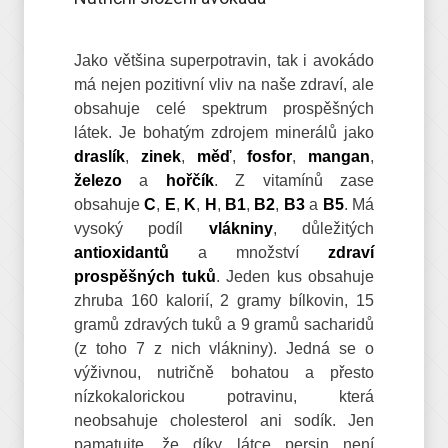
Jako většina superpotravin, tak i avokádo
má nejen pozitivní vliv na naše zdraví, ale
obsahuje celé spektrum prospěšných
látek. Je bohatým zdrojem minerálů jako
draslík
,
zinek
,
měď
,
fosfor
,
mangan
,
železo
a
hořčík
. Z vitamínů zase
obsahuje
C
,
E
,
K
,
H
,
B1
,
B2
,
B3
a
B5
. Má
vysoký podíl
vlákniny
, důležitých
antioxidantů
a množství
zdraví
prospěšných tuků
. Jeden kus obsahuje
zhruba 160 kalorií, 2 gramy bílkovin, 15
gramů zdravých tuků a 9 gramů sacharidů
(z toho 7 z nich vlákniny). Jedná se o
výživnou, nutričně bohatou a přesto
nízkokalorickou potravinu, která
neobsahuje cholesterol ani sodík. Jen
pamatujte, že díky látce persin není