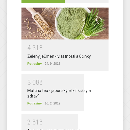
4
3
1
8
Zelený ječmen - vlastnosti a účinky
Potraviny
24. 9. 2018
3
0
8
8
Matcha tea - japonský elixír krásy a
zdraví
Potraviny
16. 2. 2019
2
8
1
8