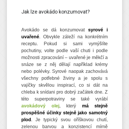
Jak lze avokádo konzumovat?
Avokádo se dá konzumovat
syrové i
uvařené
. Obvykle záleží na konkrétním
receptu. Pokud si sami vymýšlíte
pochutiny, volte podle vaší chuti i podle
možnosti zpracování – uvařené je měkčí a
snáze se z něj dělají například krémy
nebo polévky. Syrové naopak zachovává
všechny potřebné živiny a je spolu s
vajíčky skvělou inspirací, co si dát na
chleba k snídani pro dobrý začátek dne. Z
této superpotraviny se také vyrábí
avokádový olej
, který
má stejně
prospěšné účinky stejně jako samotný
plod
. Je typický svou oříškovou chutí,
zelenou barvou a konzistencí mírně