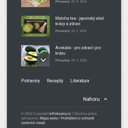
Potraviny
24. 9. 2018
Potraviny
27. 4. 2021
Matcha tea - japonský elixír
krásy a zdraví
Potraviny
16. 2. 2019
Avokádo - pro zdraví i pro
krásu
Potraviny
29. 4. 2019
Potraviny
Recepty
Literatura
Nahoru
© 2024 Copyright
InPotraviny.cz
I Všechna práva
vyhrazena I
Mapa webu
I
Prohlášení o ochraně
osobních údajů
.