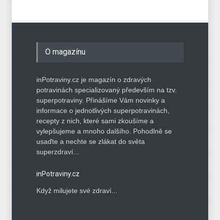
Bříza - královna krásy mezi
stromy, která léčí
Potraviny
23. 3. 2021
O magazínu
inPotraviny.cz je magazín o zdravých
potravinách specializovaný především na tzv.
superpotraviny. Přinášíme Vám novinky a
informace o jednotlivých superpotravinách,
recepty z nich, které sami zkoušíme a
vylepšujeme a mnoho dalšího. Pohodlně se
usaďte a nechte se zlákat do světa
superzdraví...
inPotraviny.cz
Když milujete své zdraví...