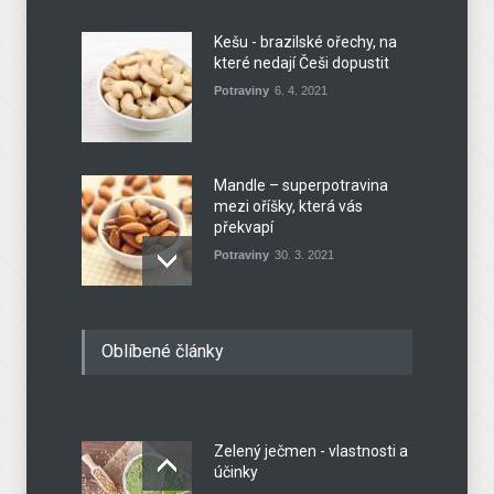
Kešu - brazilské ořechy, na
které nedají Češi dopustit
Potraviny
6. 4. 2021
Mandle – superpotravina
mezi oříšky, která vás
překvapí
Potraviny
30. 3. 2021
Bříza - královna krásy mezi
Oblíbené články
stromy, která léčí
Potraviny
23. 3. 2021
Zelený ječmen - vlastnosti a
Ořechová másla - zdravé a
účinky
výživné mlsání z USA