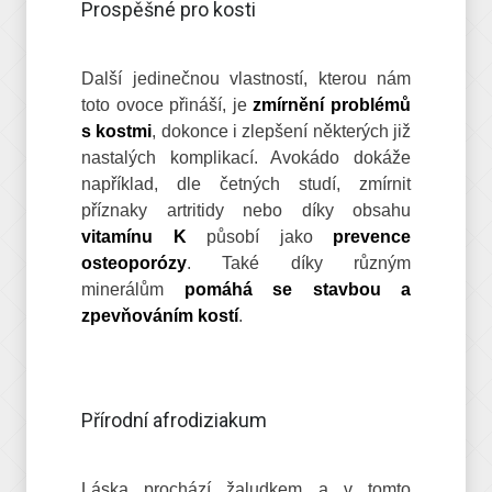
Prospěšné pro kosti
Další jedinečnou vlastností, kterou nám
toto ovoce přináší, je
zmírnění problémů
s kostmi
, dokonce i zlepšení některých již
nastalých komplikací. Avokádo dokáže
například, dle četných studí, zmírnit
příznaky artritidy nebo díky obsahu
vitamínu K
působí jako
prevence
osteoporózy
. Také díky různým
minerálům
pomáhá se stavbou a
zpevňováním kostí
.
Přírodní afrodiziakum
Láska prochází žaludkem a v tomto