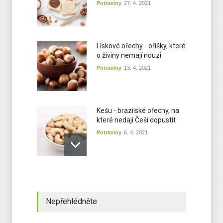
Potraviny
27. 4. 2021
Lískové ořechy - oříšky, které
o živiny nemají nouzi
Potraviny
13. 4. 2021
Kešu - brazilské ořechy, na
které nedají Češi dopustit
Potraviny
6. 4. 2021
Mandle – superpotravina
mezi oříšky, která vás
překvapí
Nepřehlédněte
Potraviny
30. 3. 2021