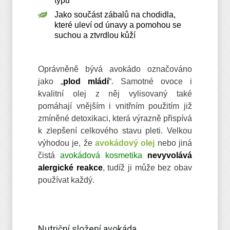
typu
Jako součást zábalů na chodidla,
které uleví od únavy a pomohou se
suchou a ztvrdlou kůží
Oprávněně bývá avokádo označováno
jako „
plod mládí
“. Samotné ovoce i
kvalitní olej z něj vylisovaný také
pomáhají vnějším i vnitřním použitím již
zmíněné detoxikaci, která výrazně přispívá
k zlepšení celkového stavu pleti. Velkou
výhodou je, že
avokádový olej
nebo jiná
čistá
avokádová kosmetika
nevyvolává
alergické reakce
, tudíž ji může bez obav
používat každý.
Nutriční složení avokáda