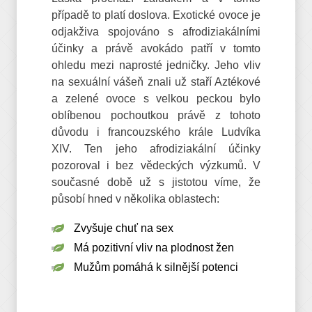
případě to platí doslova. Exotické ovoce je
odjakživa spojováno s afrodiziakálními
účinky a právě avokádo patří v tomto
ohledu mezi naprosté jedničky. Jeho vliv
na sexuální vášeň znali už staří Aztékové
a zelené ovoce s velkou peckou bylo
oblíbenou pochoutkou právě z tohoto
důvodu i francouzského krále Ludvíka
XIV. Ten jeho afrodiziakální účinky
pozoroval i bez vědeckých výzkumů. V
současné době už s jistotou víme, že
působí hned v několika oblastech:
Zvyšuje chuť na sex
Má pozitivní vliv na plodnost žen
Mužům pomáhá k silnější potenci