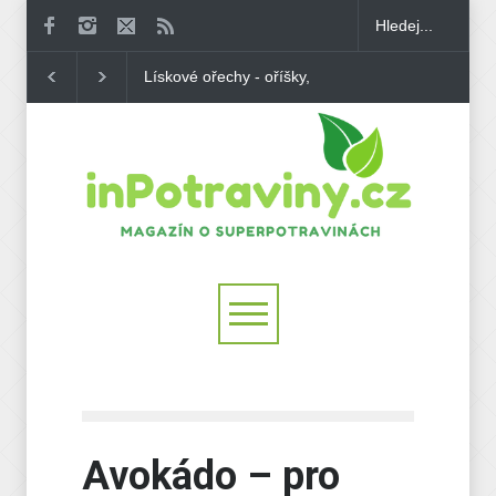
Kešu - brazilské ořechy, na
Ořechová másla - 
které nedají Češi dopustit
výživné mlsání z 
Avokádo – pro