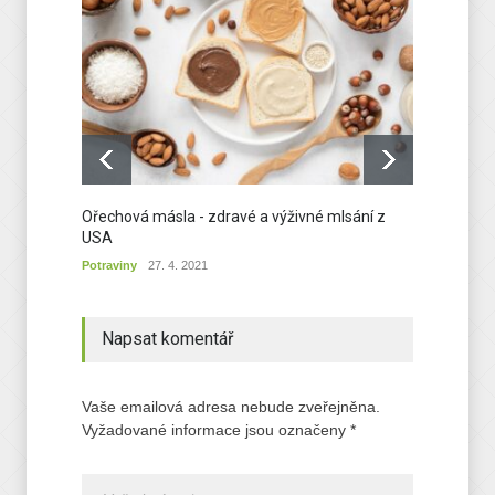
Ořechová másla - zdravé a výživné mlsání z
Lískové
USA
nouzi
Potraviny
27. 4. 2021
Potravi
Napsat komentář
Vaše emailová adresa nebude zveřejněna.
Vyžadované informace jsou označeny *