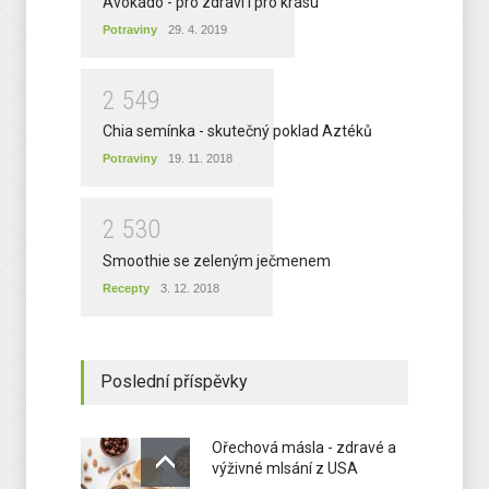
Avokádo - pro zdraví i pro krásu
Potraviny
29. 4. 2019
2
5
4
9
Chia semínka - skutečný poklad Aztéků
Potraviny
19. 11. 2018
2
5
3
0
Smoothie se zeleným ječmenem
Recepty
3. 12. 2018
Poslední příspěvky
Ořechová másla - zdravé a
výživné mlsání z USA